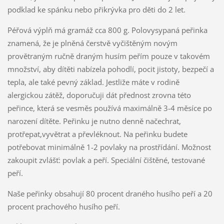
podklad ke spánku nebo přikrývka pro děti do 2 let.
Péřová výplň má gramáž cca 800 g. Polovysypaná peřinka
znamená, že je plněná čerstvě vyčištěným novým
provětraným ručně draným husím peřím pouze v takovém
množství, aby dítěti nabízela pohodlí, pocit jistoty, bezpečí a
tepla, ale také pevný základ. Jestliže máte v rodině
alergickou zátěž, doporučuji dát přednost zrovna této
peřince, která se vesměs používá maximálně 3-4 měsíce po
narození dítěte. Peřinku je nutno denně načechrat,
protřepat,vyvětrat a převléknout. Na peřinku budete
potřebovat minimálně 1-2 povlaky na prostřídání. Možnost
zakoupit zvlášť: povlak a peří. Speciální čištěné, testované
peří.
Naše peřinky obsahují 80 procent draného husího peří a 20
procent prachového husího peří.