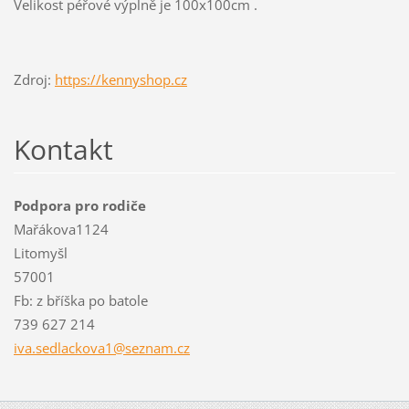
Velikost péřové výplně je 100x100cm .
Zdroj:
https://kennyshop.cz
Kontakt
Podpora pro rodiče
Mařákova1124
Litomyšl
57001
Fb: z bříška po batole
739 627 214
iva.sedl
ackova1@
seznam.c
z